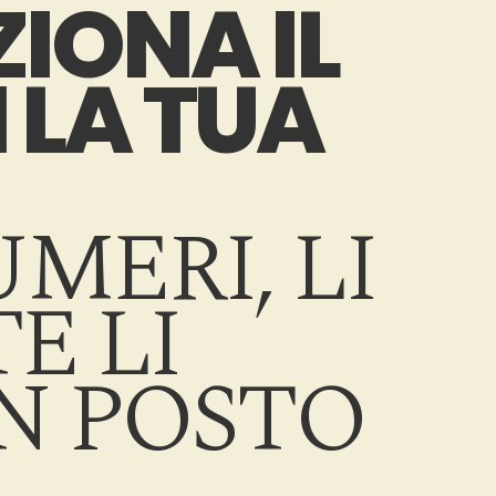
IONA IL
 LA TUA
MERI, LI
E LI
N POSTO