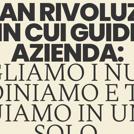
AN RIVOLUZ
N CUI GUIDI
AZIENDA:
IAMO I NU
INIAMO E T
UIAMO IN U